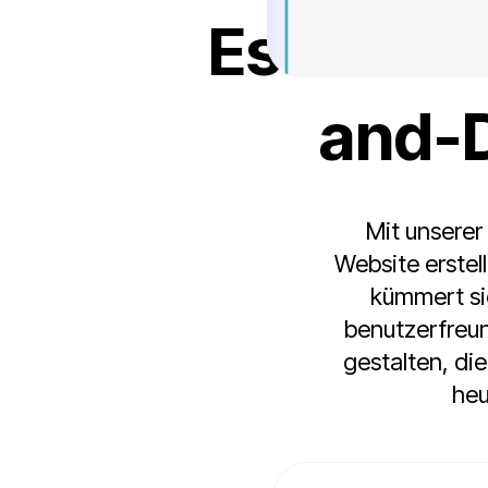
Es ist ei
and-D
Mit unserer
Website erstel
kümmert si
benutzerfreun
gestalten, di
heu