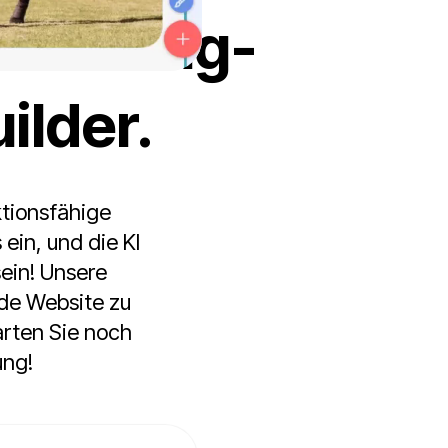
m KI-Drag-
ilder.
ktionsfähige
ein, und die KI
ein! Unsere
nde Website zu
arten Sie noch
ung!